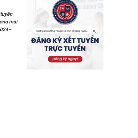
 tuyển
ương mại
2024–