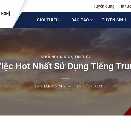
Tuyển dụng
Tin tứ
GIỚI THIỆU
ĐÀO TẠO
TUYỂN SINH
KHỐI NGÔN NGỮ
,
TIN TỨC
Việc Hot Nhất Sử Dụng Tiếng Tr
15 THÁNG 5, 2026
-
69 LƯỢT XEM