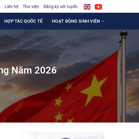
c
Liên hệ
Thư viện
Đăng ký xét tuyển
HỢP TÁC QUỐC TẾ
HOẠT ĐỘNG SINH VIÊN
ung Năm 2026