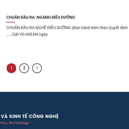
CHUẨN ĐẦU RA: NGÀNH ĐIỀU DƯỠNG
CHUẨN ĐẦU RA NGHỀ ĐIỀU DƯỠNG (Ban hành kèm theo Quyết định 
…../QĐ-YD.ASEAN ngày
1
2