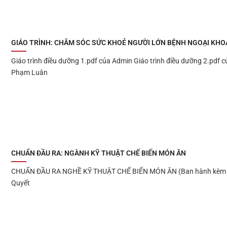
GIÁO TRÌNH: CHĂM SÓC SỨC KHOẺ NGƯỜI LỚN BỆNH NGOẠI KHO
Giáo trình điều dưỡng 1.pdf của Admin Giáo trình điều dưỡng 2.pdf c
Phạm Luân
CHUẨN ĐẦU RA: NGÀNH KỸ THUẬT CHẾ BIẾN MÓN ĂN
CHUẨN ĐẦU RA NGHỀ KỸ THUẬT CHẾ BIẾN MÓN ĂN (Ban hành kèm 
Quyết