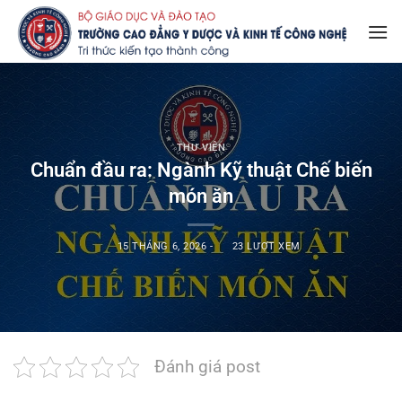
Bỏ
qua
nội
dung
THƯ VIỆN
Chuẩn đầu ra: Ngành Kỹ thuật Chế biến
món ăn
15 THÁNG 6, 2026
-
23 LƯỢT XEM
Đánh giá post