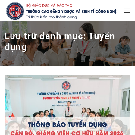
Bỏ
qua
nội
dung
Lưu trữ danh mục:
Tuyển
dụng