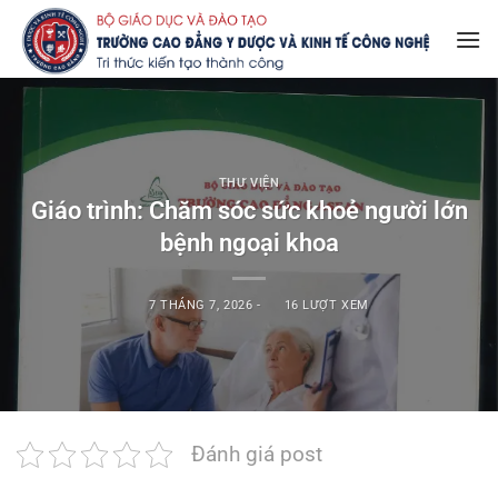
Bỏ
qua
nội
dung
THƯ VIỆN
Giáo trình: Chăm sóc sức khoẻ người lớn
bệnh ngoại khoa
7 THÁNG 7, 2026
-
16 LƯỢT XEM
Đánh giá post