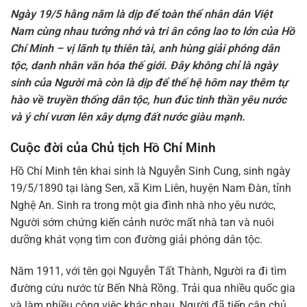
Ngày 19/5 hằng năm là dịp để toàn thể nhân dân Việt
Nam cùng nhau tưởng nhớ và tri ân công lao to lớn của
Hồ
Chí Minh
– vị lãnh tụ thiên tài, anh hùng giải phóng dân
tộc, danh nhân văn hóa thế giới. Đây không chỉ là ngày
sinh của Người mà còn là dịp để thế hệ hôm nay thêm tự
hào về truyền thống dân tộc, hun đúc tinh thần yêu nước
và ý chí vươn lên xây dựng đất nước giàu mạnh.
Cuộc đời của Chủ tịch Hồ Chí Minh
Hồ Chí Minh
tên khai sinh là Nguyễn Sinh Cung, sinh ngày
19/5/1890 tại làng Sen, xã Kim Liên, huyện Nam Đàn, tỉnh
Nghệ An. Sinh ra trong một gia đình nhà nho yêu nước,
Người sớm chứng kiến cảnh nước mất nhà tan và nuôi
dưỡng khát vọng tìm con đường giải phóng dân tộc.
Năm 1911, với tên gọi Nguyễn Tất Thành, Người ra đi tìm
đường cứu nước từ Bến Nhà Rồng. Trải qua nhiều quốc gia
và làm nhiều công việc khác nhau, Người đã tiếp cận chủ