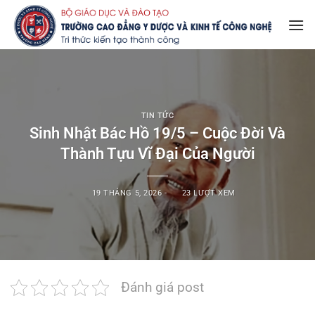
Bỏ
qua
nội
dung
TIN TỨC
Sinh Nhật Bác Hồ 19/5 – Cuộc Đời Và
Thành Tựu Vĩ Đại Của Người
19 THÁNG 5, 2026
-
23 LƯỢT XEM
Đánh giá post