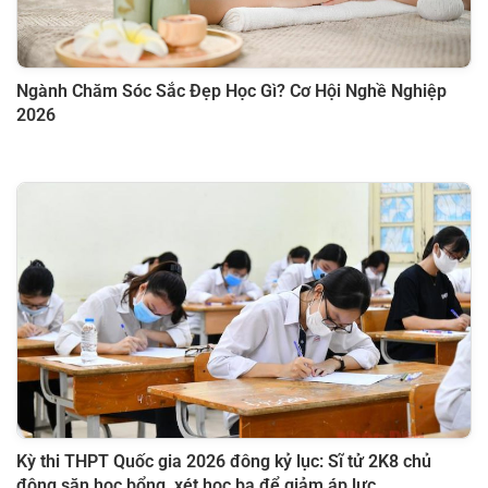
Ngành Chăm Sóc Sắc Đẹp Học Gì? Cơ Hội Nghề Nghiệp
2026
Kỳ thi THPT Quốc gia 2026 đông kỷ lục: Sĩ tử 2K8 chủ
động săn học bổng, xét học bạ để giảm áp lực