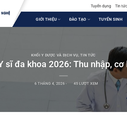
Tuyển dụng
Tin tứ
GIỚI THIỆU
ĐÀO TẠO
TUYỂN SINH
KHỐI Y DƯỢC VÀ DỊCH VỤ
,
TIN TỨC
 sĩ đa khoa 2026: Thu nhập, cơ 
6 THÁNG 4, 2026
-
45 LƯỢT XEM