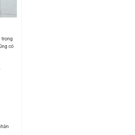
 trọng
cũng có
.
nhân