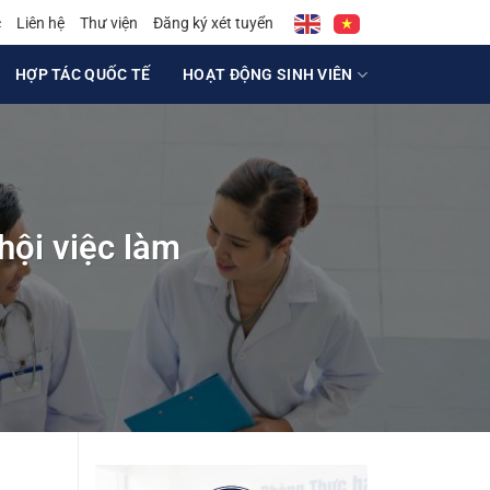
c
Liên hệ
Thư viện
Đăng ký xét tuyển
HỢP TÁC QUỐC TẾ
HOẠT ĐỘNG SINH VIÊN
hội việc làm