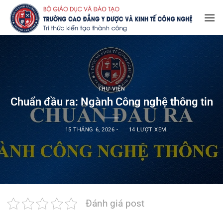
Bỏ
qua
nội
dung
THƯ VIỆN
Chuẩn đầu ra: Ngành Công nghệ thông tin
15 THÁNG 6, 2026
-
14 LƯỢT XEM
Đánh giá post