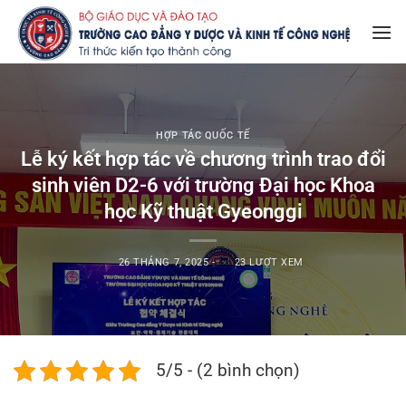
Bỏ
qua
nội
dung
HỢP TÁC QUỐC TẾ
Lễ ký kết hợp tác về chương trình trao đổi
sinh viên D2-6 với trường Đại học Khoa
học Kỹ thuật Gyeonggi
26 THÁNG 7, 2025
-
23 LƯỢT XEM
5/5 - (2 bình chọn)