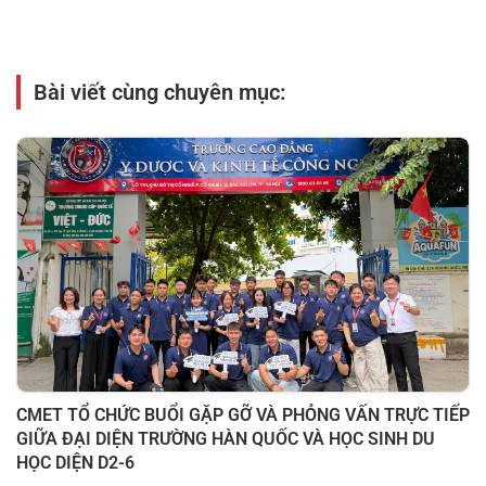
Bài viết cùng chuyên mục:
CMET TỔ CHỨC BUỔI GẶP GỠ VÀ PHỎNG VẤN TRỰC TIẾP
GIỮA ĐẠI DIỆN TRƯỜNG HÀN QUỐC VÀ HỌC SINH DU
HỌC DIỆN D2-6