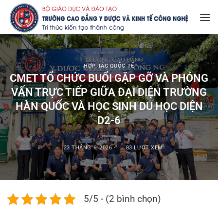
Bỏ
qua
nội
dung
HỢP TÁC QUỐC TẾ
CMET TỔ CHỨC BUỔI GẶP GỠ VÀ PHỎNG
VẤN TRỰC TIẾP GIỮA ĐẠI DIỆN TRƯỜNG
HÀN QUỐC VÀ HỌC SINH DU HỌC DIỆN
D2-6
23 THÁNG 6, 2026
-
83 LƯỢT XEM
5/5 - (2 bình chọn)