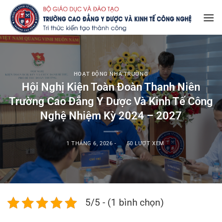
Bỏ
qua
nội
dung
HOẠT ĐỘNG NHÀ TRƯỜNG
Hội Nghị Kiện Toàn Đoàn Thanh Niên
Trường Cao Đẳng Y Dược Và Kinh Tế Công
Nghệ Nhiệm Kỳ 2024 – 2027
1 THÁNG 6, 2026
-
50 LƯỢT XEM
5/5 - (1 bình chọn)