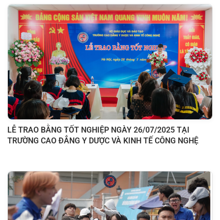
LỄ TRAO BẰNG TỐT NGHIỆP NGÀY 26/07/2025 TẠI
TRƯỜNG CAO ĐẲNG Y DƯỢC VÀ KINH TẾ CÔNG NGHỆ