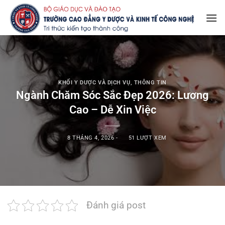
Bỏ
qua
nội
dung
KHỐI Y DƯỢC VÀ DỊCH VỤ
,
THÔNG TIN
Ngành Chăm Sóc Sắc Đẹp 2026: Lương
Cao – Dễ Xin Việc
8 THÁNG 4, 2026
-
51 LƯỢT XEM
Đánh giá post